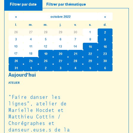
Filtrer par date
Filtrer par thématique
«
octobre 2022
»
l.
m.
m.
j.
v.
s.
d.
26
27
28
29
30
1
2
3
4
5
6
7
8
9
10
11
12
13
14
15
16
17
18
19
20
21
22
23
24
25
26
27
28
29
30
31
1
2
3
4
5
6
Aujourd'hui
ATELIER
"Faire danser les
lignes", atelier de
Marielle Hocdet et
Matthieu Cottin /
Chorégraphes et
danseur.euse.s de la