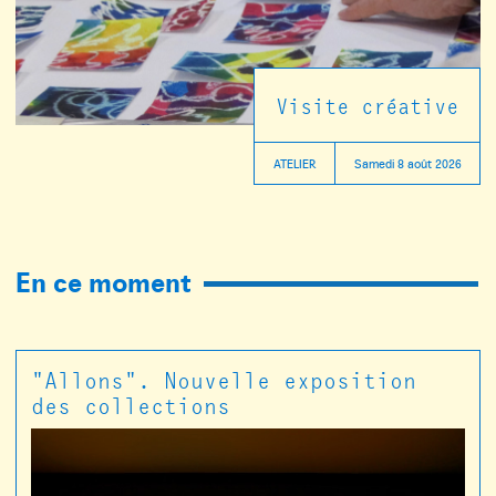
Visite créative
ATELIER
Samedi 8 août 2026
Mrac
En ce moment
Occitanie
"Allons". Nouvelle exposition
des collections