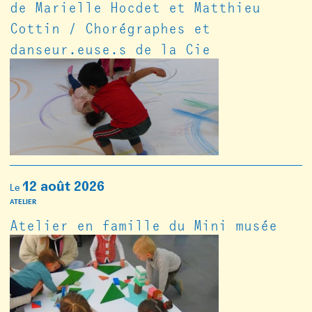
de Marielle Hocdet et Matthieu
Cottin / Chorégraphes et
danseur.euse.s de la Cie
12 août 2026
Le
ATELIER
Atelier en famille du Mini musée