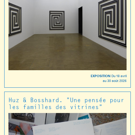
EXPOSITION
Du
18 avril
au
30 août 2026
Huz & Bosshard. "Une pensée pour
les familles des vitrines"