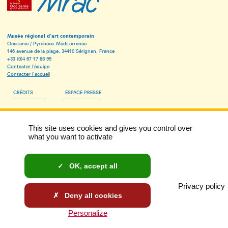
Musée régional d’art contemporain
Occitanie / Pyrénées-Méditerranée
146 avenue de la plage, 34410 Sérignan, France
+33 (0)4 67 17 88 95
Contacter l’équipe
Contacter l’accueil
CRÉDITS
ESPACE PRESSE
ESPACE PÉDAGOGIQUE
This site uses cookies and gives you control over
INSCRIVEZ-VOUS À LA NEWSLETTER DU MRAC
what you want to activate
MENTIONS LÉGALES
OK, accept all
DONNÉES PERSONNELLES ET COOKIES
Privacy policy
ACCESSIBILITÉ : NON CONFORME
Deny all cookies
Personalize