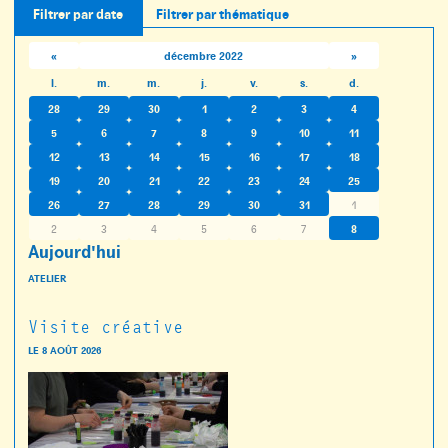
Filtrer par date
Filtrer par thématique
«
décembre 2022
»
l.
m.
m.
j.
v.
s.
d.
28
29
30
1
2
3
4
5
6
7
8
9
10
11
12
13
14
15
16
17
18
19
20
21
22
23
24
25
26
27
28
29
30
31
1
2
3
4
5
6
7
8
Aujourd'hui
ATELIER
Visite créative
LE
8 AOÛT 2026