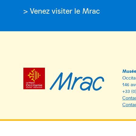
> Venez visiter le Mrac
Musée 
Occita
146 av
+33 (0
Contac
Contac