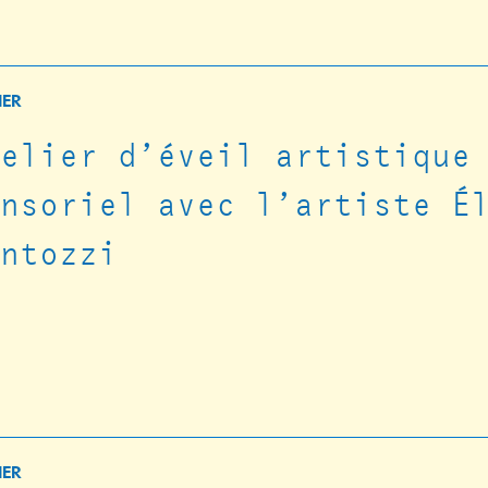
IER
telier d’éveil artistique
ensoriel avec l’artiste É
antozzi
IER