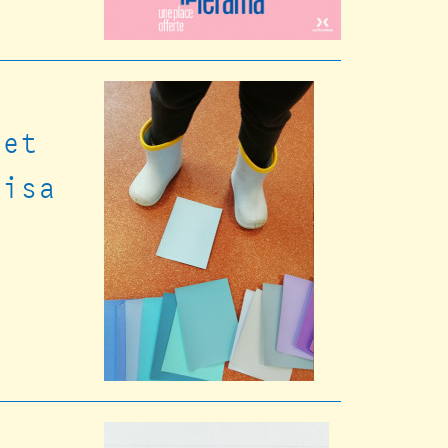
 et
lisa