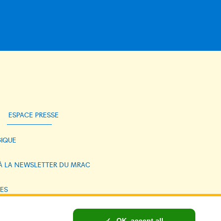
ESPACE PRESSE
IQUE
 À LA NEWSLETTER DU MRAC
ES
NELLES ET COOKIES
OK, accept all