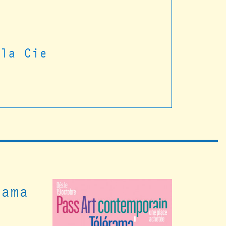
t
 la Cie
rama