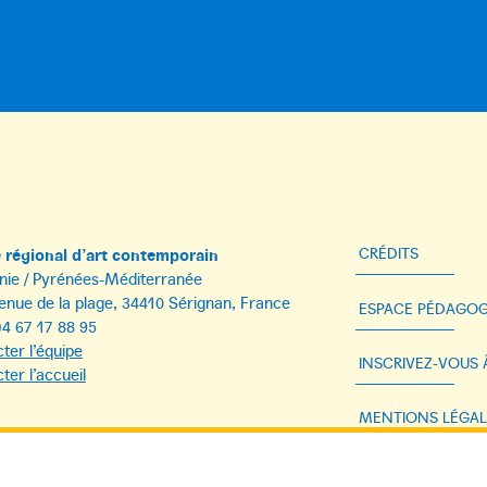
régional d’art contemporain
CRÉDITS
nie / Pyrénées-Méditerranée
enue de la plage, 34410 Sérignan, France
ESPACE PÉDAGOG
)4 67 17 88 95
ter l’équipe
INSCRIVEZ-VOUS
ter l’accueil
MENTIONS LÉGAL
DONNÉES PERSON