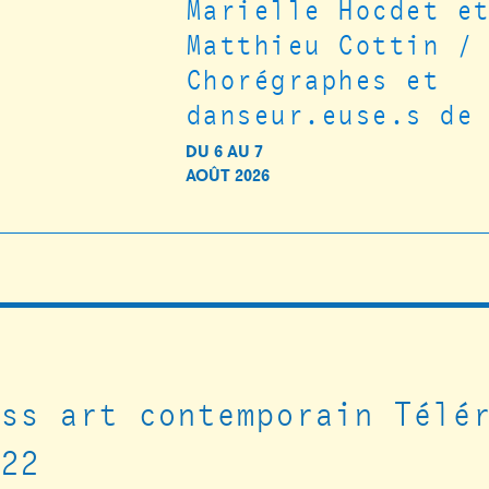
Marielle Hocdet e
Matthieu Cottin /
Chorégraphes et
danseur.euse.s de
DU
6
AU
7
AOÛT 2026
ass art contemporain Télé
022