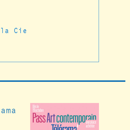
t
 la Cie
rama