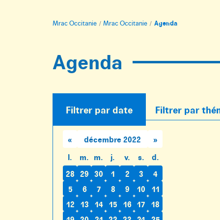
Accueil
Mrac Occitanie
Mrac Occitanie
Agenda
:
Agenda
Filtrer par date
Filtrer par th
«
décembre 2022
»
l.
m.
m.
j.
v.
s.
d.
28
29
30
1
2
3
4
5
6
7
8
9
10
11
12
13
14
15
16
17
18
19
20
21
22
23
24
25