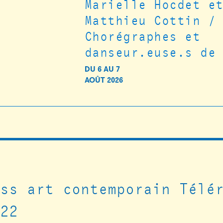
Marielle Hocdet e
Matthieu Cottin /
Chorégraphes et
danseur.euse.s de
DU
6
AU
7
AOÛT 2026
ass art contemporain Télé
022