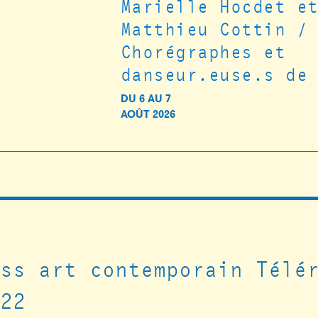
Marielle Hocdet e
Matthieu Cottin /
Chorégraphes et
danseur.euse.s de
DU
6
AU
7
AOÛT 2026
ass art contemporain Télé
022