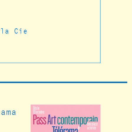
t
 la Cie
rama