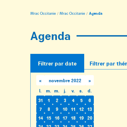
Accueil
Mrac Occitanie
Mrac Occitanie
Agenda
:
Agenda
Filtrer par date
Filtrer par th
«
novembre 2022
»
l.
m.
m.
j.
v.
s.
d.
31
1
2
3
4
5
6
7
8
9
10
11
12
13
14
15
16
17
18
19
20
21
22
23
24
25
26
27