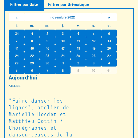
Filtrer par date
Filtrer par thématique
«
novembre 2022
»
l.
m.
m.
j.
v.
s.
d.
31
1
2
3
4
5
6
7
8
9
10
11
12
13
14
15
16
17
18
19
20
21
22
23
24
25
26
27
28
29
30
1
2
3
4
5
6
7
8
9
10
11
Aujourd'hui
ATELIER
"Faire danser les
lignes", atelier de
Marielle Hocdet et
Matthieu Cottin /
Chorégraphes et
danseur.euse.s de la