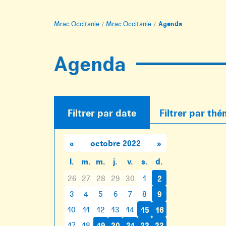
Accueil
Mrac Occitanie
Mrac Occitanie
Agenda
:
Agenda
Filtrer par date
Filtrer par th
«
octobre 2022
»
l.
m.
m.
j.
v.
s.
d.
26
27
28
29
30
1
2
3
4
5
6
7
8
9
10
11
12
13
14
15
16
17
18
19
20
21
22
23