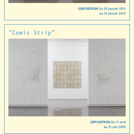
EXPOSITION
Du
29 janvier 2011
au
15 janvier 2012
"Comic Strip"
EXPOSITION
Du
11 avril
au
21 juin 2009