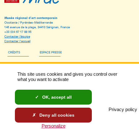
Musée régional d’art contemporain
Occitanie / Pyrénées-Méditerranée
146 avenue de la plage, 34410 Sérignan, France
+33 (0)4 67 17 88 95
Contacter l’équipe
Contacter l’accueil
CRÉDITS
ESPACE PRESSE
ESPACE PÉDAGOGIQUE
This site uses cookies and gives you control over
INSCRIVEZ-VOUS À LA NEWSLETTER DU MRAC
what you want to activate
MENTIONS LÉGALES
OK, accept all
DONNÉES PERSONNELLES ET COOKIES
Privacy policy
ACCESSIBILITÉ : NON CONFORME
Deny all cookies
Personalize