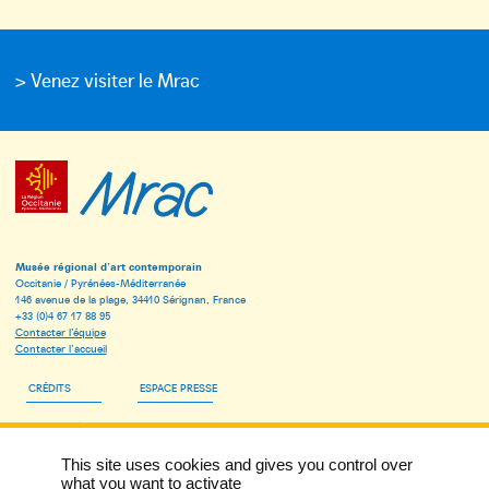
> Venez visiter le Mrac
Musée régional d’art contemporain
Occitanie / Pyrénées-Méditerranée
146 avenue de la plage, 34410 Sérignan, France
+33 (0)4 67 17 88 95
Contacter l’équipe
Contacter l’accueil
CRÉDITS
ESPACE PRESSE
ESPACE PÉDAGOGIQUE
This site uses cookies and gives you control over
INSCRIVEZ-VOUS À LA NEWSLETTER DU MRAC
what you want to activate