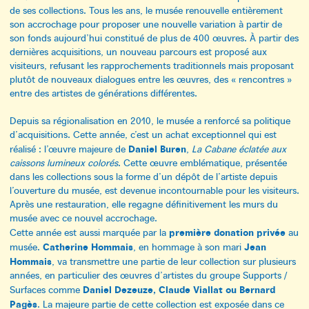
de ses collections. Tous les ans, le musée renouvelle entièrement
son accrochage pour proposer une nouvelle variation à partir de
son fonds aujourd’hui constitué de plus de 400 œuvres. À partir des
dernières acquisitions, un nouveau parcours est proposé aux
visiteurs, refusant les rapprochements traditionnels mais proposant
plutôt de nouveaux dialogues entre les œuvres, des « rencontres »
entre des artistes de générations différentes.
Depuis sa régionalisation en 2010, le musée a renforcé sa politique
d’acquisitions. Cette année, c’est un achat exceptionnel qui est
Daniel Buren
réalisé : l’œuvre majeure de
,
La Cabane éclatée aux
caissons lumineux colorés
. Cette œuvre emblématique, présentée
dans les collections sous la forme d’un dépôt de l’artiste depuis
l’ouverture du musée, est devenue incontournable pour les visiteurs.
Après une restauration, elle regagne définitivement les murs du
musée avec ce nouvel accrochage.
première donation privée
Cette année est aussi marquée par la
au
Catherine Hommais
Jean
musée.
, en hommage à son mari
Hommais
, va transmettre une partie de leur collection sur plusieurs
années, en particulier des œuvres d’artistes du groupe Supports /
Daniel Dezeuze, Claude Viallat ou Bernard
Surfaces comme
Pagès
. La majeure partie de cette collection est exposée dans ce