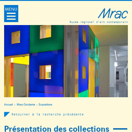
MENU
Musée régional d’art contemporain
Accueil
Mrac Occitanie
Expositions
Retourner à la recherche précédente
Présentation des collections