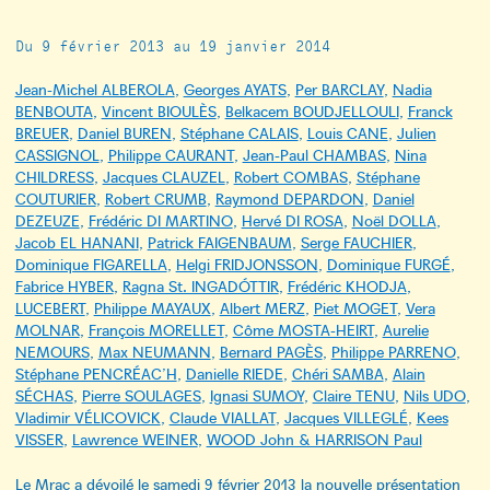
Du 9 février 2013 au 19 janvier 2014
Jean-Michel ALBEROLA
,
Georges AYATS
,
Per BARCLAY
,
Nadia
BENBOUTA
,
Vincent BIOULÈS
,
Belkacem BOUDJELLOULI
,
Franck
BREUER
,
Daniel BUREN
,
Stéphane CALAIS
,
Louis CANE
,
Julien
CASSIGNOL
,
Philippe CAURANT
,
Jean-Paul CHAMBAS
,
Nina
CHILDRESS
,
Jacques CLAUZEL
,
Robert COMBAS
,
Stéphane
COUTURIER
,
Robert CRUMB
,
Raymond DEPARDON
,
Daniel
DEZEUZE
,
Frédéric DI MARTINO
,
Hervé DI ROSA
,
Noël DOLLA
,
Jacob EL HANANI
,
Patrick FAIGENBAUM
,
Serge FAUCHIER
,
Dominique FIGARELLA
,
Helgi FRIDJONSSON
,
Dominique FURGÉ
,
Fabrice HYBER
,
Ragna St. INGADÓTTIR
,
Frédéric KHODJA
,
LUCEBERT
,
Philippe MAYAUX
,
Albert MERZ
,
Piet MOGET
,
Vera
MOLNAR
,
François MORELLET
,
Côme MOSTA-HEIRT
,
Aurelie
NEMOURS
,
Max NEUMANN
,
Bernard PAGÈS
,
Philippe PARRENO
,
Stéphane PENCRÉAC’H
,
Danielle RIEDE
,
Chéri SAMBA
,
Alain
SÉCHAS
,
Pierre SOULAGES
,
Ignasi SUMOY
,
Claire TENU
,
Nils UDO
,
Vladimir VÉLICOVICK
,
Claude VIALLAT
,
Jacques VILLEGLÉ
,
Kees
VISSER
,
Lawrence WEINER
,
WOOD John & HARRISON Paul
Le Mrac a dévoilé le samedi 9 février 2013 la nouvelle présentation