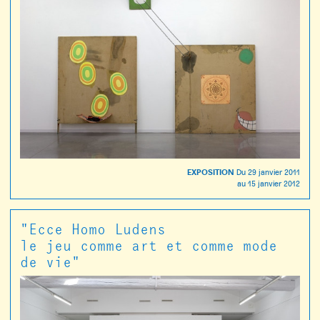
EXPOSITION
Du
29 janvier 2011
au
15 janvier 2012
"Ecce Homo Ludens
le jeu comme art et comme mode
de vie"