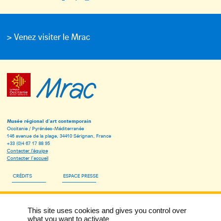
> Venez visiter le Mrac
Musée régional d’art contemporain
Occitanie / Pyrénées-Méditerranée
146 avenue de la plage, 34410 Sérignan, France
+33 (0)4 67 17 88 95
Contacter l’équipe
Contacter l’accueil
CRÉDITS
ESPACE PRESSE
ESPACE PÉDAGOGIQUE
This site uses cookies and gives you control over
INSCRIVEZ-VOUS À LA NEWSLETTER DU MRAC
what you want to activate