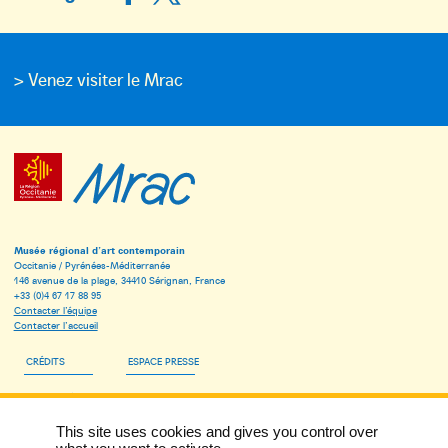
> Venez visiter le Mrac
Musée régional d’art contemporain
Occitanie / Pyrénées-Méditerranée
146 avenue de la plage, 34410 Sérignan, France
+33 (0)4 67 17 88 95
Contacter l’équipe
Contacter l’accueil
CRÉDITS
ESPACE PRESSE
ESPACE PÉDAGOGIQUE
This site uses cookies and gives you control over
INSCRIVEZ-VOUS À LA NEWSLETTER DU MRAC