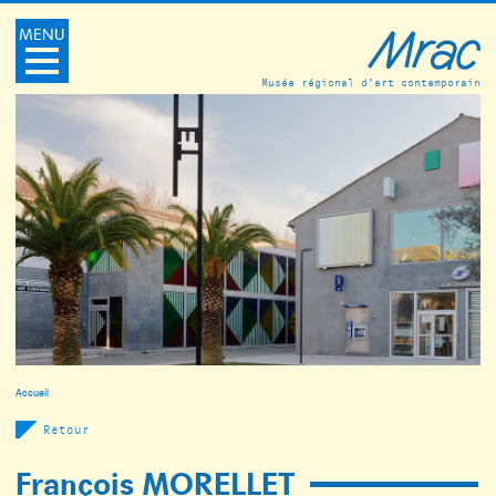
MENU
Musée régional d’art contemporain
Accueil
Retour
François MORELLET