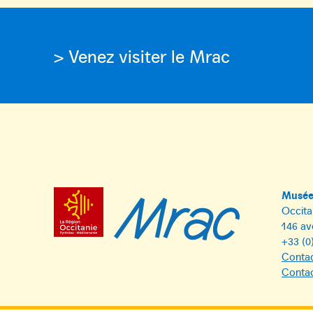
> Venez visiter le Mrac
Musée 
Occita
146 av
+33 (0
Contac
Contac