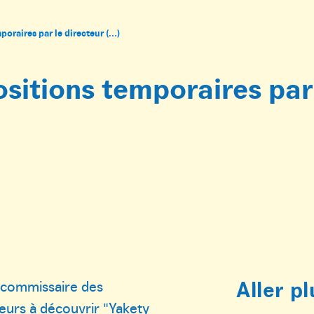
poraires par le directeur (…)
ositions temporaires par
Aller pl
t commissaire des
teurs à découvrir "Yakety