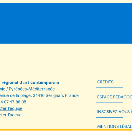
régional d’art contemporain
CRÉDITS
nie / Pyrénées-Méditerranée
enue de la plage, 34410 Sérignan, France
ESPACE PÉDAGOG
)4 67 17 88 95
ter l’équipe
INSCRIVEZ-VOUS
ter l’accueil
MENTIONS LÉGAL