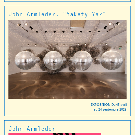
John Armleder. "Yakety Yak"
EXPOSITION
Du
15 avril
au
24 septembre 2023
John Armleder