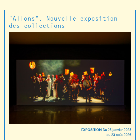
"Allons". Nouvelle exposition
des collections
EXPOSITION
Du
25 janvier 2025
au
23 août 2026