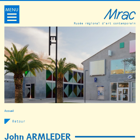
MENU
Musée régional d’art contemporain
Accueil
Retour
John ARMLEDER