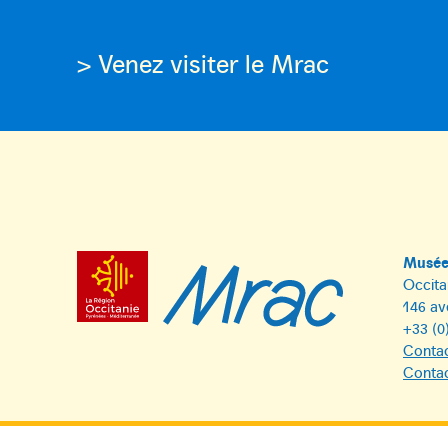
> Venez visiter le Mrac
Musée 
Occita
146 av
+33 (0
Contac
Contac