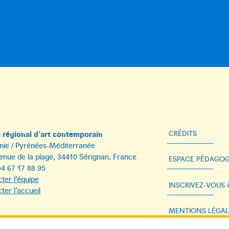
régional d’art contemporain
CRÉDITS
nie / Pyrénées-Méditerranée
enue de la plage, 34410 Sérignan, France
ESPACE PÉDAGOG
)4 67 17 88 95
ter l’équipe
INSCRIVEZ-VOUS
ter l’accueil
MENTIONS LÉGAL