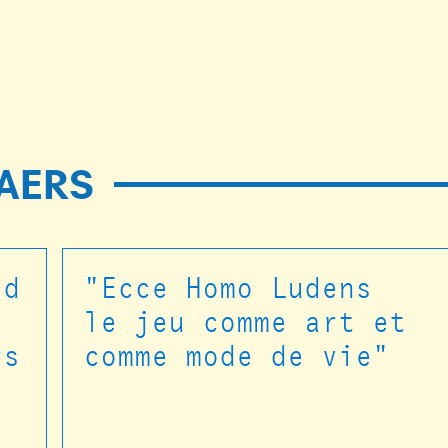
AERS
ed
"Ecce Homo Ludens
le jeu comme art et
rs
comme mode de vie"