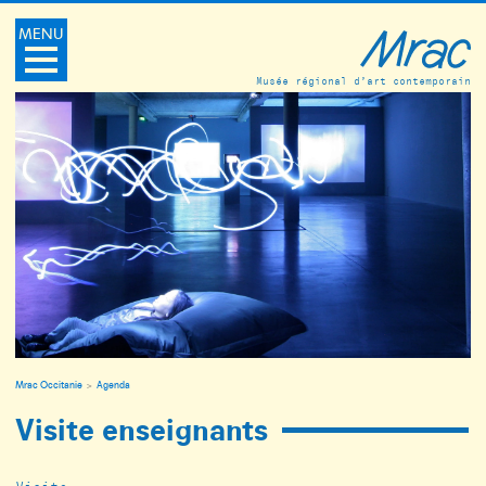
MENU
Musée régional d’art contemporain
Mrac Occitanie
Agenda
Visite enseignants