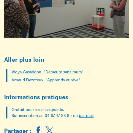
Aller plus loin
Vidya Gastaldon. "Demeure sans murs"
Arnaud Dezoteux. "Apprends et rêve"
Informations pratiques
Gratuit pour les enseignants.
Sur inscription au 04 67 17 88 95 ou
par mail
Partager :