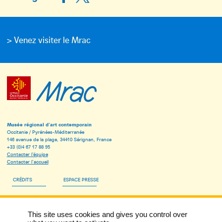
> Venez visiter le Mrac
Musée régional d’art contemporain
Occitanie / Pyrénées-Méditerranée
146 avenue de la plage, 34410 Sérignan, France
+33 (0)4 67 17 88 95
Contacter l’équipe
Contacter l’accueil
CRÉDITS
ESPACE PRESSE
ESPACE PÉDAGOGIQUE
This site uses cookies and gives you control over
INSCRIVEZ-VOUS À LA NEWSLETTER DU MRAC