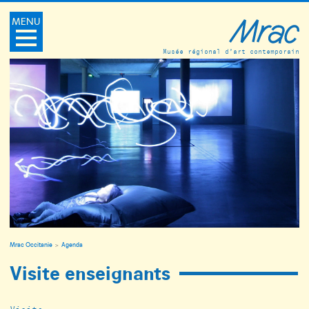
MENU
Musée régional d’art contemporain
Mrac Occitanie
Agenda
Visite enseignants