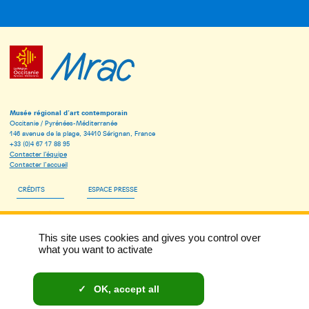
Musée régional d’art contemporain
Occitanie / Pyrénées-Méditerranée
146 avenue de la plage, 34410 Sérignan, France
+33 (0)4 67 17 88 95
Contacter l’équipe
Contacter l’accueil
CRÉDITS
ESPACE PRESSE
ESPACE PÉDAGOGIQUE
This site uses cookies and gives you control over
INSCRIVEZ-VOUS À LA NEWSLETTER DU MRAC
what you want to activate
MENTIONS LÉGALES
OK, accept all
DONNÉES PERSONNELLES ET COOKIES