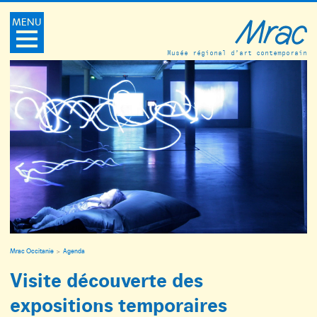
MENU
Musée régional d’art contemporain
Mrac Occitanie
Agenda
Visite découverte des
expositions temporaires