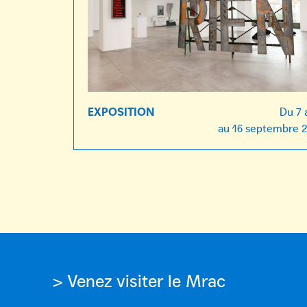
EXPOSITION
Du
7 
au
16 septembre 
> Venez visiter le Mrac