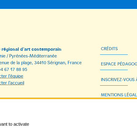
régional d’art contemporain
CRÉDITS
nie / Pyrénées-Méditerranée
enue de la plage, 34410 Sérignan, France
ESPACE PÉDAGOG
)4 67 17 88 95
ter l’équipe
INSCRIVEZ-VOUS
ter l’accueil
MENTIONS LÉGAL
DONNÉES PERSON
ant to activate
ACCESSIBILITÉ 