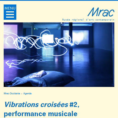
MENU
Musée régional d’art contemporain
Mrac Occitanie
Agenda
Vibrations croisées
#2,
performance musicale