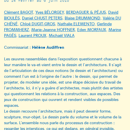
Du 14 février au 6 juin 2010
Clément BAGOT
,
Yves BÉLORGEY
,
BERDAGUER & PÉJUS
,
David
BIOULÈS
,
Daniel CHUST PETERS
,
Blaise DRUMMOND
,
Valérie DU
CHÉNÉ
,
Chloé DUGIT-GROS
,
Nathalie ELEMENTO
,
Gerlinde
FROMMHERZ
,
Marie-Jeanne HOFFNER
,
Eden MORFAUX
,
Marine
PAGÉS
,
Laurent PROUX
,
Michaël VIALA
Hélène Audiffren
Commissariat :
Les œuvres rassemblées dans l’exposition questionnent chacune à
leur manière le va-et-vient entre le dessin et l’architecture. Il s’agit
de l’articulation de ces deux notions (le dessin et l’architecture) ou
comment l’un est à l’origine de l’autre : le dessin, qui permet de
projeter, de modeler une idée, est une étape décisive du travail de
l’architecte. Ici, il n’y a guère d’architectes, mais plutôt des artistes
qui questionnent les relations à la construction, aux espaces. Des
jeux de construction qui ouvrent et rendent visibles de possibles
espaces.
Le dessin recouvre l’architecture, mais il peut devenir forme,
sculpture, mur-objet. Le dessin parle du volume et le volume de la
surface. L’ensemble nous parle du processus de construction :
regarder les interstices, ce qui est dedans, en général invisible.