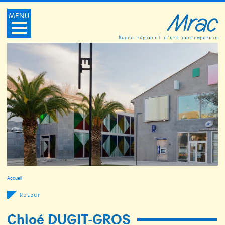
MENU
Musée régional d’art contemporain
Accueil
Retour
Chloé DUGIT-GROS