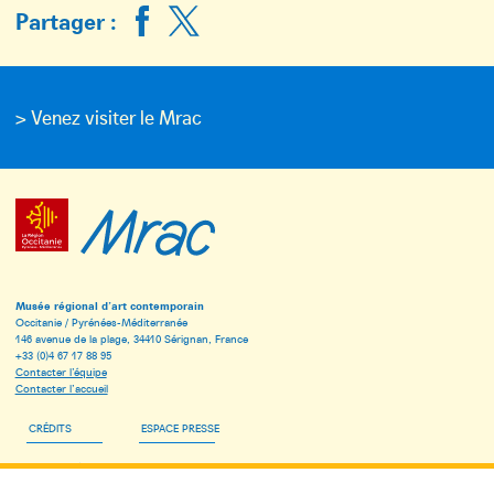
Partager :
> Venez visiter le Mrac
Musée régional d’art contemporain
Occitanie / Pyrénées-Méditerranée
146 avenue de la plage, 34410 Sérignan, France
+33 (0)4 67 17 88 95
Contacter l’équipe
Contacter l’accueil
CRÉDITS
ESPACE PRESSE
ESPACE PÉDAGOGIQUE