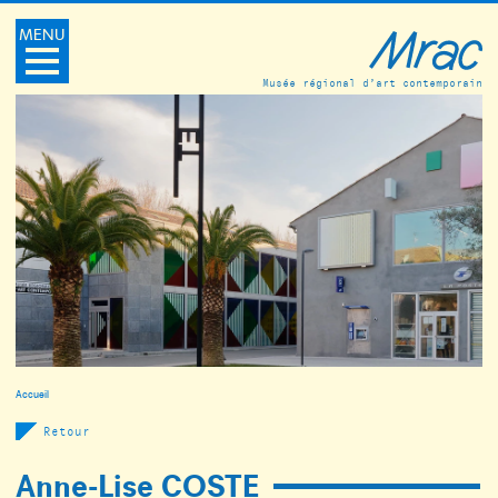
MENU
Musée régional d’art contemporain
Accueil
Retour
Anne-Lise COSTE