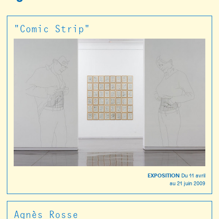
"Comic Strip"
EXPOSITION
Du
11 avril
au
21 juin 2009
Agnès Rosse