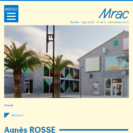
MENU
Musée régional d’art contemporain
Accueil
Retour
Agnès ROSSE