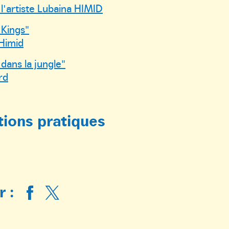
 l'artiste Lubaina HIMID
 Kings"
Himid
 dans la jungle"
rd
tions pratiques
 :