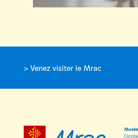
> Venez visiter le Mrac
Musée 
Occita