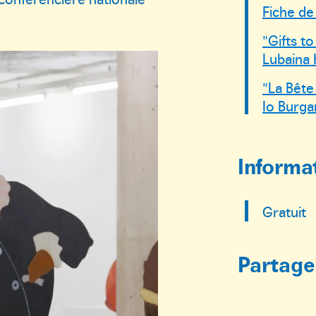
Fiche de
"Gifts to
Lubaina 
"La Bête
Io Burga
Informa
Gratuit
Partager