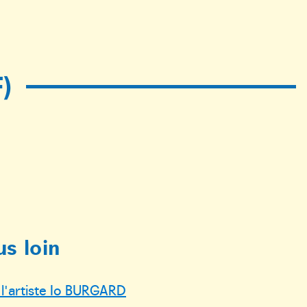
)
us loin
 l'artiste Io BURGARD