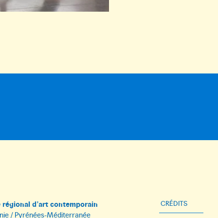
régional d’art contemporain
CRÉDITS
nie / Pyrénées-Méditerranée