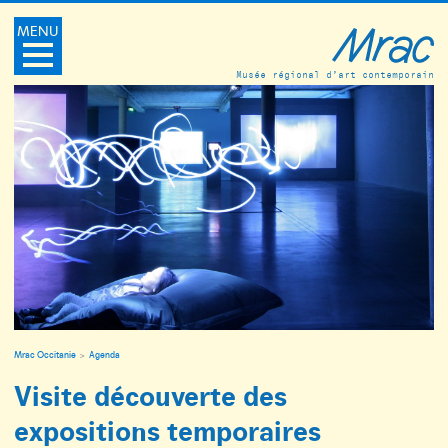
MENU
Musée régional d’art contemporain
Mrac Occitanie
Agenda
Visite découverte des
expositions temporaires