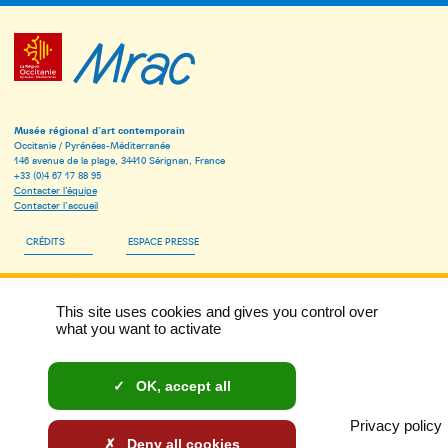
Musée régional d’art contemporain
Occitanie / Pyrénées-Méditerranée
146 avenue de la plage, 34410 Sérignan, France
+33 (0)4 67 17 88 95
Contacter l’équipe
Contacter l’accueil
CRÉDITS
ESPACE PRESSE
ESPACE PÉDAGOGIQUE
This site uses cookies and gives you control over
INSCRIVEZ-VOUS À LA NEWSLETTER DU MRAC
what you want to activate
MENTIONS LÉGALES
OK, accept all
DONNÉES PERSONNELLES ET COOKIES
Privacy policy
ACCESSIBILITÉ : NON CONFORME
Deny all cookies