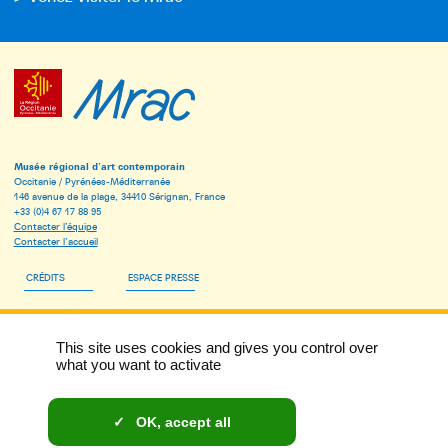
Musée régional d’art contemporain
Occitanie / Pyrénées-Méditerranée
146 avenue de la plage, 34410 Sérignan, France
+33 (0)4 67 17 88 95
Contacter l’équipe
Contacter l’accueil
CRÉDITS
ESPACE PRESSE
ESPACE PÉDAGOGIQUE
This site uses cookies and gives you control over
INSCRIVEZ-VOUS À LA NEWSLETTER DU MRAC
what you want to activate
MENTIONS LÉGALES
OK, accept all
DONNÉES PERSONNELLES ET COOKIES