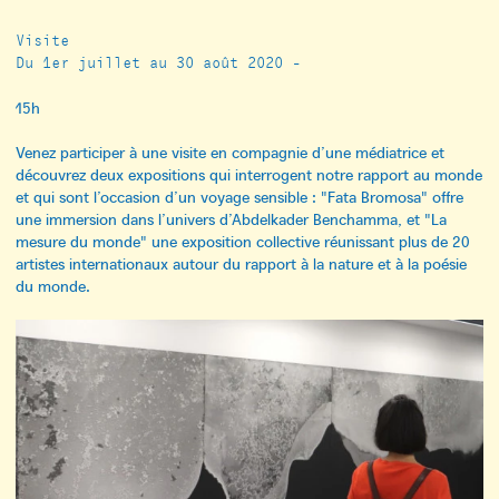
Visite
Du 1er juillet au 30 août 2020 -
15h
Venez participer à une visite en compagnie d’une médiatrice et
découvrez deux expositions qui interrogent notre rapport au monde
et qui sont l’occasion d’un voyage sensible : "Fata Bromosa" offre
une immersion dans l’univers d’Abdelkader Benchamma, et "La
mesure du monde" une exposition collective réunissant plus de 20
artistes internationaux autour du rapport à la nature et à la poésie
du monde.