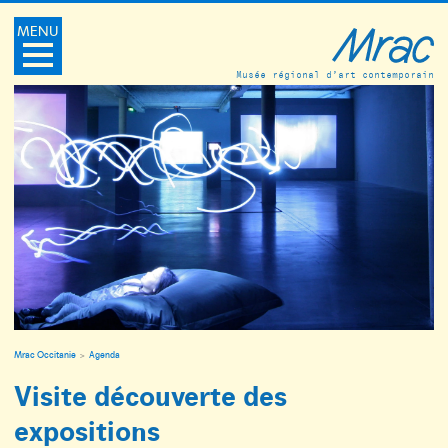
MENU
Musée régional d’art contemporain
Mrac Occitanie
Agenda
Visite découverte des
expositions