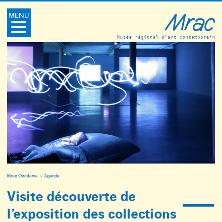
MENU
Musée régional d’art contemporain
Mrac Occitanie
Agenda
Visite découverte de
l’exposition des collections