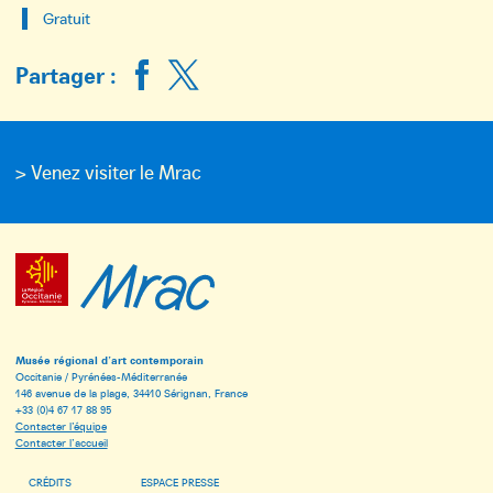
Gratuit
Partager :
> Venez visiter le Mrac
Musée régional d’art contemporain
Occitanie / Pyrénées-Méditerranée
146 avenue de la plage, 34410 Sérignan, France
+33 (0)4 67 17 88 95
Contacter l’équipe
Contacter l’accueil
CRÉDITS
ESPACE PRESSE