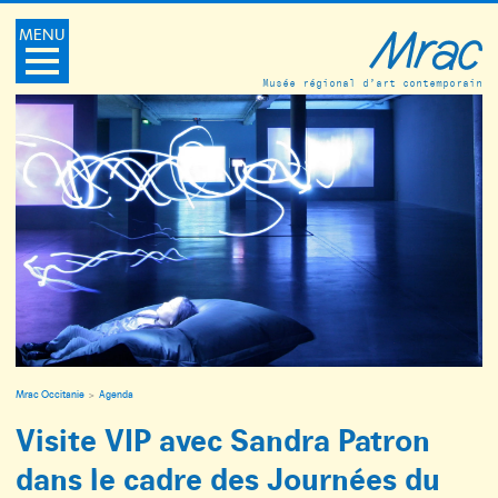
MENU
Musée régional d’art contemporain
Mrac Occitanie
Agenda
Visite VIP avec Sandra Patron
dans le cadre des Journées du