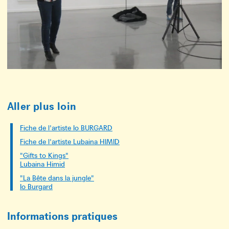
Aller plus loin
Fiche de l'artiste Io BURGARD
Fiche de l'artiste Lubaina HIMID
"Gifts to Kings"
Lubaina Himid
"La Bête dans la jungle"
Io Burgard
Informations pratiques