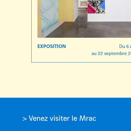
EXPOSITION
Du
6 
au
22 septembre 
> Venez visiter le Mrac