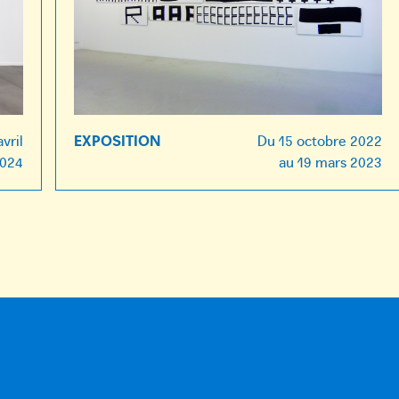
avril
EXPOSITION
Du
15 octobre 2022
2024
au
19 mars 2023