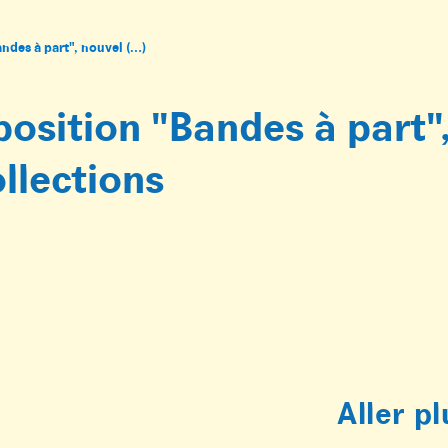
andes à part", nouvel (…)
position "Bandes à part"
llections
Aller pl