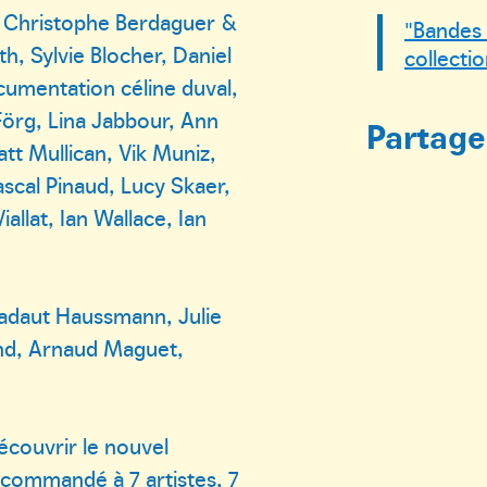
a, Christophe Berdaguer &
"Bandes 
h, Sylvie Blocher, Daniel
collecti
cumentation céline duval,
örg, Lina Jabbour, Ann
Partager
tt Mullican, Vik Muniz,
scal Pinaud, Lucy Skaer,
allat, Ian Wallace, Ian
 Badaut Haussmann, Julie
und, Arnaud Maguet,
écouvrir le nouvel
 commandé à 7 artistes, 7