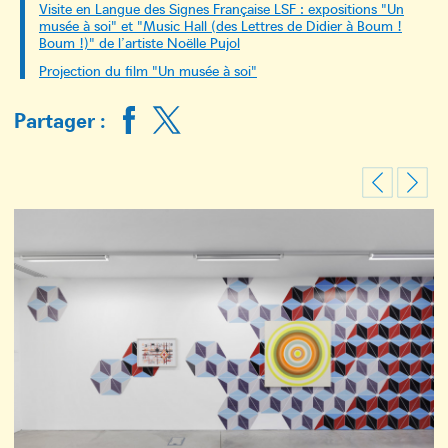
Visite en Langue des Signes Française LSF : expositions "Un
musée à soi" et "Music Hall (des Lettres de Didier à Boum !
Boum !)" de l’artiste Noëlle Pujol
Projection du film "Un musée à soi"
Partager :
Previous
Next