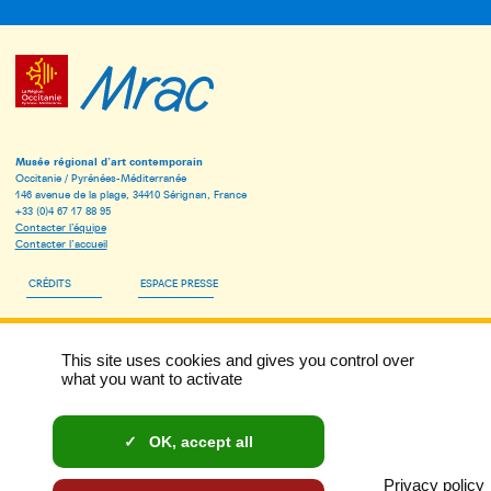
Musée régional d’art contemporain
Occitanie / Pyrénées-Méditerranée
146 avenue de la plage, 34410 Sérignan, France
+33 (0)4 67 17 88 95
Contacter l’équipe
Contacter l’accueil
CRÉDITS
ESPACE PRESSE
ESPACE PÉDAGOGIQUE
This site uses cookies and gives you control over
INSCRIVEZ-VOUS À LA NEWSLETTER DU MRAC
what you want to activate
MENTIONS LÉGALES
OK, accept all
DONNÉES PERSONNELLES ET COOKIES
Privacy policy
ACCESSIBILITÉ : NON CONFORME