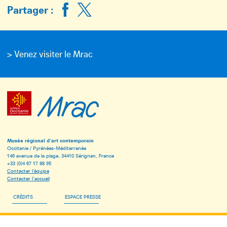
Partager :
> Venez visiter le Mrac
Musée régional d’art contemporain
Occitanie / Pyrénées-Méditerranée
146 avenue de la plage, 34410 Sérignan, France
+33 (0)4 67 17 88 95
Contacter l’équipe
Contacter l’accueil
CRÉDITS
ESPACE PRESSE
ESPACE PÉDAGOGIQUE