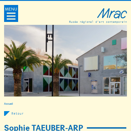
MENU
Musée régional d’art contemporain
Accueil
Retour
Sophie TAEUBER-ARP