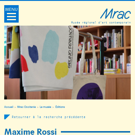
MENU
Musée régional d’art contemporain
Accueil
Mrac Occitanie
Le musée
Éditions
Retourner à la recherche précédente
Maxime Rossi