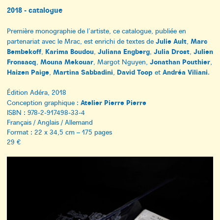
2018 - catalogue
Première monographie de l’artiste, ce catalogue, publiée en
Julie Ault
Marc
partenariat avec le Mrac, est enrichi de textes de
,
Bembekoff
Karima Boudou
Juliana Engberg
Julia Drost
Julien
,
,
,
,
Fronsacq
Mouna Mekouar
Jonathan Pouthier
,
, Margot Nguyen,
,
Haizen Paige
Martina Sabbadini
David Toop
Andréa Viliani
,
,
et
.
Édition Adéra, 2018
Atelier Pierre Pierre
Conception graphique :
ISBN : 978-2-917498-33-4
Français / Anglais / Allemand
Format : 22 x 34,5 cm – 175 pages
29 €