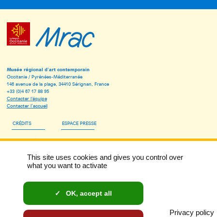
Musée régional d’art contemporain
Occitanie / Pyrénées-Méditerranée
146 avenue de la plage, 34410 Sérignan, France
+33 (0)4 67 17 88 95
Contacter l’équipe
Contacter l’accueil
CRÉDITS
ESPACE PRESSE
ESPACE PÉDAGOGIQUE
This site uses cookies and gives you control over
INSCRIVEZ-VOUS À LA NEWSLETTER DU MRAC
what you want to activate
MENTIONS LÉGALES
OK, accept all
DONNÉES PERSONNELLES ET COOKIES
Privacy policy
ACCESSIBILITÉ : NON CONFORME