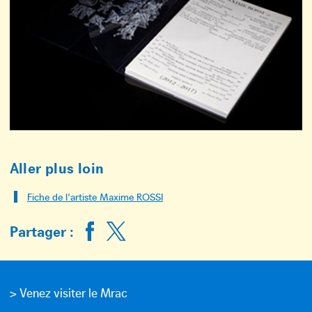
Aller plus loin
Fiche de l'artiste Maxime ROSSI
Partager :
> Venez visiter le Mrac