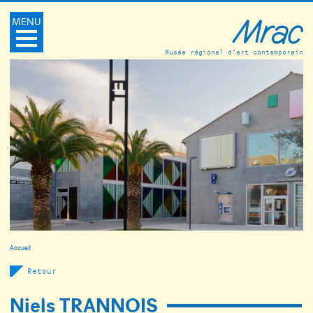
MENU
Musée régional d’art contemporain
Accueil
Retour
Niels TRANNOIS