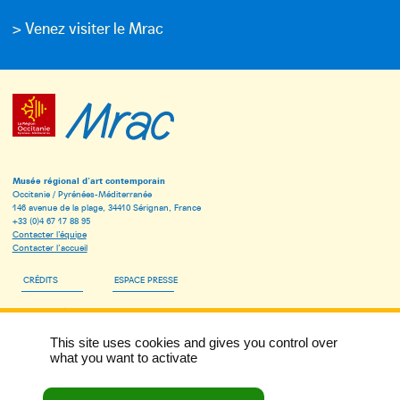
> Venez visiter le Mrac
Musée régional d’art contemporain
Occitanie / Pyrénées-Méditerranée
146 avenue de la plage, 34410 Sérignan, France
+33 (0)4 67 17 88 95
Contacter l’équipe
Contacter l’accueil
CRÉDITS
ESPACE PRESSE
ESPACE PÉDAGOGIQUE
This site uses cookies and gives you control over
INSCRIVEZ-VOUS À LA NEWSLETTER DU MRAC
what you want to activate
MENTIONS LÉGALES