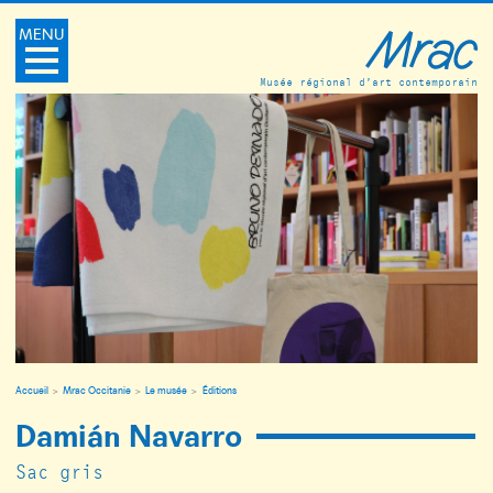
MENU
Musée régional d’art contemporain
Accueil
Mrac Occitanie
Le musée
Éditions
Damián Navarro
Sac gris