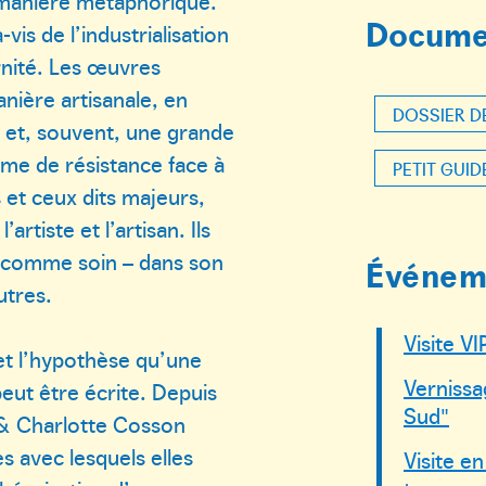
 manière métaphorique.
Docume
vis de l’industrialisation
rnité. Les œuvres
nière artisanale, en
DOSSIER D
é et, souvent, une grande
rme de résistance face à
PETIT GUID
s et ceux dits majeurs,
artiste et l’artisan. Ils
 comme soin – dans son
Événem
utres.
Visite V
et l’hypothèse qu’une
Vernissa
peut être écrite. Depuis
Sud"
 & Charlotte Cosson
 avec lesquels elles
Visite en