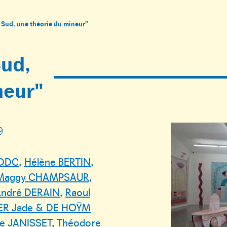
 Sud, une théorie du mineur"
ud,
neur"
9
 DDC
,
Hélène BERTIN
,
Maggy CHAMPSAUR
,
ndré DERAIN
,
Raoul
ER Jade & DE HOŸM
te JANISSET
,
Théodore