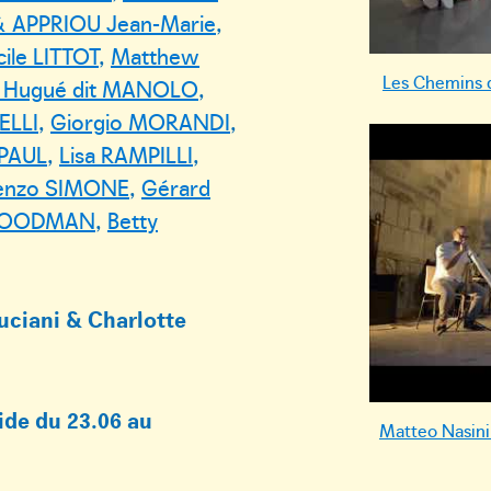
& APPRIOU Jean-Marie
,
cile LITTOT
,
Matthew
Les Chemins d
 Hugué dit MANOLO
,
ELLI
,
Giorgio MORANDI
,
 PAUL
,
Lisa RAMPILLI
,
enzo SIMONE
,
Gérard
WOODMAN
,
Betty
ciani & Charlotte
ide du 23.06 au
Matteo Nasini