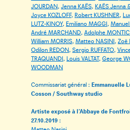
JOURDAN
,
Jenna KAËS
,
KAËS Jenna 
Joyce KOZLOFF
,
Robert KUSHNER
,
Lu
LUTZ-KINOY
,
Emiliano MAGGI
,
Manuel
André MARCHAND
,
Adolphe MONTIC
William MORRIS
,
Matteo NASINI
,
Zoë
Odilon REDON
,
Sergio RUFFATO
,
Vinc
TRAQUANDI
,
Louis VALTAT
,
George 
WOODMAN
Commissariat général :
Emmanuelle Lu
Cosson / Southway studio
Artiste exposé à l’Abbaye de Fontfro
27.10.2019 :
Matteo Nasini