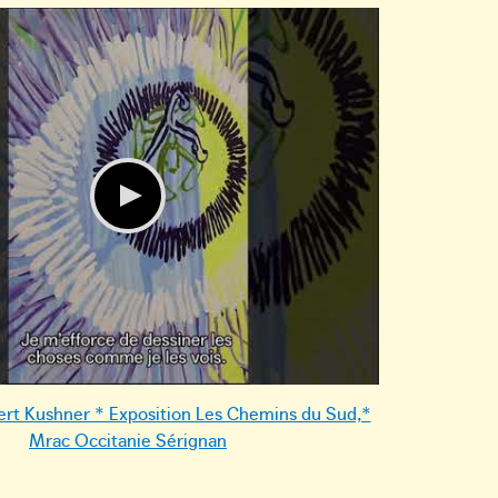
ert Kushner * Exposition Les Chemins du Sud,*
Mrac Occitanie Sérignan