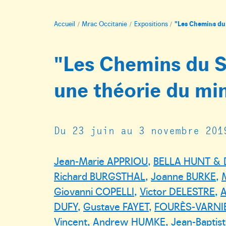
Accueil
Mrac Occitanie
Expositions
"Les Chemins du
"Les Chemins du S
une théorie du mi
Du 23 juin au 3 novembre 201
Jean-Marie APPRIOU
,
BELLA HUNT &
Richard BURGSTHAL
,
Joanne BURKE
,
Giovanni COPELLI
,
Victor DELESTRE
,
A
DUFY
,
Gustave FAYET
,
FOURÈS-VARNI
Vincent
,
Andrew HUMKE
,
Jean-Baptis