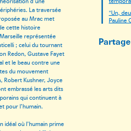
tempora
théorisation d’une
périphéries. La traversée
"Un, deux
 proposée au Mrac met
Pauline 
e cette histoire
 Marseille représentée
Partager
elli ; celui du tournant
ilon Redon, Gustave Fayet
al et le beau contre une
tistes du mouvement
, Robert Kushner, Joyce
ont embrassé les arts dits
mporains qui continuent à
et pour l’humain.
n idéal où l’humain prime