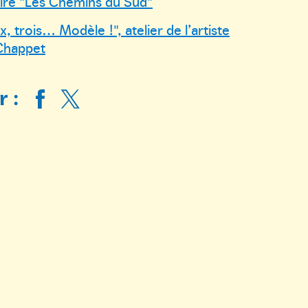
ire "Les Chemins du Sud"
, trois… Modèle !", atelier de l’artiste
Chappet
 :