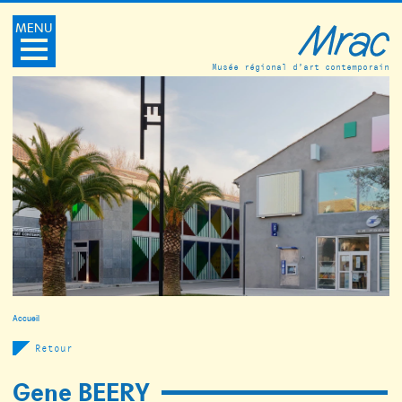
MENU
Musée régional d’art contemporain
Accueil
Retour
Gene BEERY