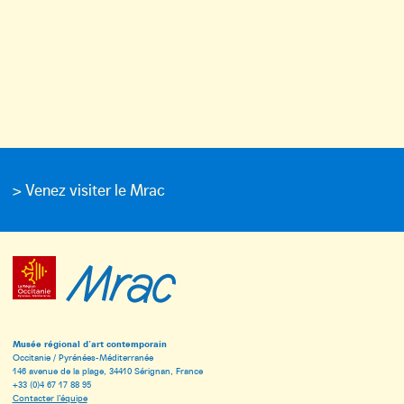
> Venez visiter le Mrac
Musée régional d’art contemporain
Occitanie / Pyrénées-Méditerranée
146 avenue de la plage, 34410 Sérignan, France
+33 (0)4 67 17 88 95
Contacter l’équipe