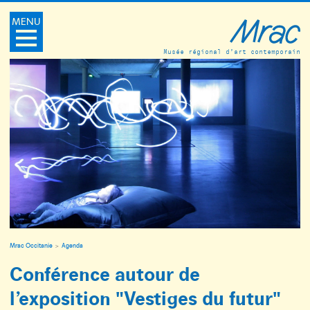
MENU
Musée régional d’art contemporain
Mrac Occitanie
Agenda
Conférence autour de
l’exposition "Vestiges du futur"