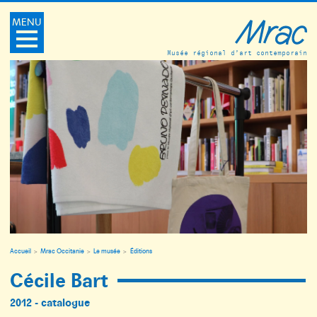
MENU
Musée régional d’art contemporain
Accueil
Mrac Occitanie
Le musée
Éditions
Cécile Bart
2012 - catalogue