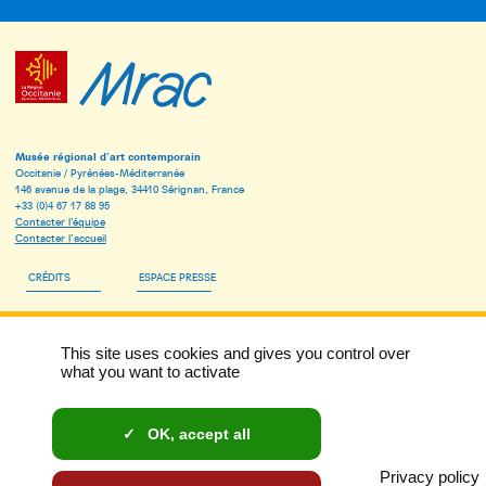
Musée régional d’art contemporain
Occitanie / Pyrénées-Méditerranée
146 avenue de la plage, 34410 Sérignan, France
+33 (0)4 67 17 88 95
Contacter l’équipe
Contacter l’accueil
CRÉDITS
ESPACE PRESSE
ESPACE PÉDAGOGIQUE
This site uses cookies and gives you control over
INSCRIVEZ-VOUS À LA NEWSLETTER DU MRAC
what you want to activate
MENTIONS LÉGALES
OK, accept all
DONNÉES PERSONNELLES ET COOKIES
Privacy policy
ACCESSIBILITÉ : NON CONFORME