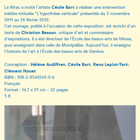
Cécile Bart
Le Mrac a invité l’artiste
à réaliser une intervention
inédite intitulée "L’hypothèse verticale" présentée du 5 novembre
2011 au 26 février 2012.
Cet ouvrage, publié à l’occasion de cette exposition, est enrichi d’un
Christian Besson
texte de
, critique d’art et commissaire
d’expositions. Il a été directeur de l’École des beaux-arts de Nîmes,
puis enseignant dans celle de Montpellier. Aujourd’hui, il enseigne
l’histoire de l’art à l’École des beaux-arts de Genève.
Hélène Audiffren
Cécile Bart
Reno Leplat-Tort
Conception :
,
,
i,
Clément Nouet
ISBN : 978-2-9541245-0-6
Français
Format : 14,7 x 21 cm – 32 pages
5 €